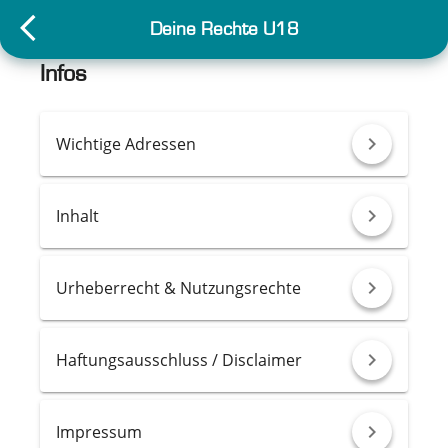
Deine Rechte U18
Infos
chevron_right
Wichtige Adressen
chevron_right
Inhalt
chevron_right
Urheberrecht & Nutzungsrechte
chevron_right
Haftungsausschluss / Disclaimer
chevron_right
Impressum